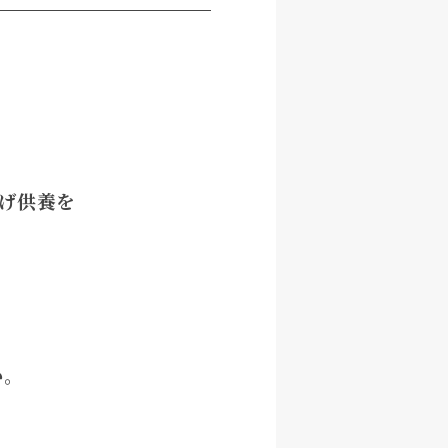
げ供養を
い。