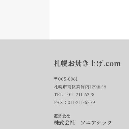
札幌お焚き上げ.com
〒005-0861
札幌市南区真駒内129番36
TEL：011-211-6278
FAX：011-211-6279
運営会社
株式会社 ソニアテック