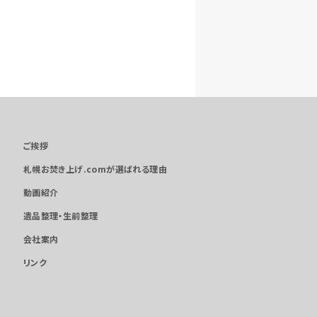
ご挨拶
札幌お焚き上げ.comが選ばれる理由
動画紹介
遺品整理・生前整理
会社案内
リンク