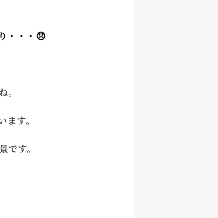
り・・・😞
ね。
います。
景です。