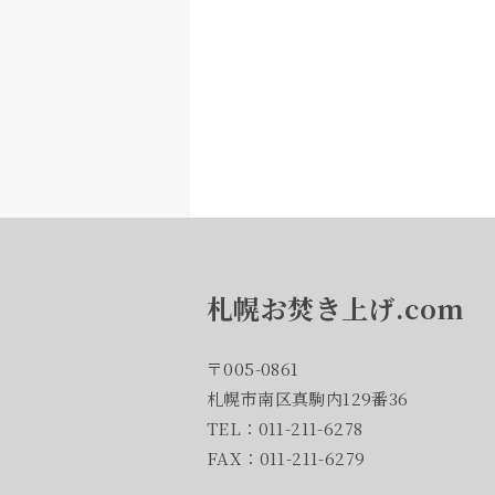
札幌お焚き上げ.com
〒005-0861
札幌市南区真駒内129番36
TEL：011-211-6278
FAX：011-211-6279