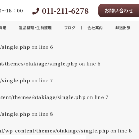
011-211-6278
～18：00
お問い合わせ
費用
遺品整理・生前整理
ブログ
会社案内
郵送出張
/single.php
on line
6
t/themes/otakiage/single.php
on line
6
/single.php
on line
7
tent/themes/otakiage/single.php
on line
7
/single.php
on line
8
ml/wp-content/themes/otakiage/single.php
on line
8