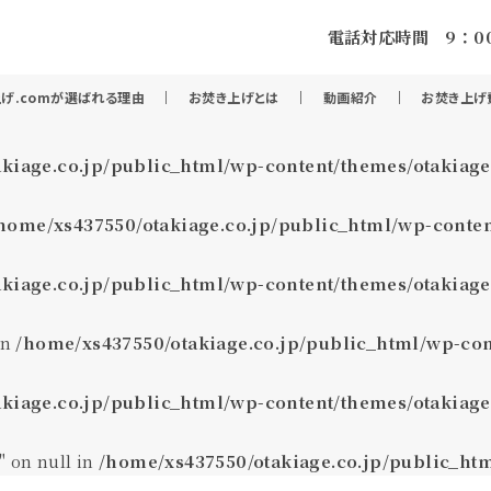
電話対応時間 9：00
げ.comが選ばれる理由
お焚き上げとは
動画紹介
お焚き上げ
kiage.co.jp/public_html/wp-content/themes/otakiage
home/xs437550/otakiage.co.jp/public_html/wp-conten
kiage.co.jp/public_html/wp-content/themes/otakiage
in
/home/xs437550/otakiage.co.jp/public_html/wp-con
kiage.co.jp/public_html/wp-content/themes/otakiage
" on null in
/home/xs437550/otakiage.co.jp/public_ht