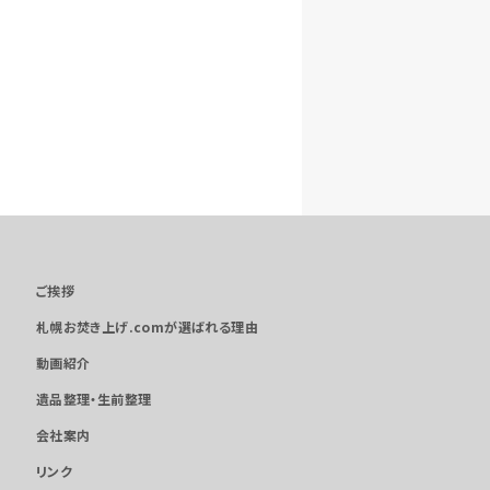
ご挨拶
札幌お焚き上げ.comが選ばれる理由
動画紹介
遺品整理・生前整理
会社案内
リンク