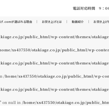
電話対応時間 9：00
げ.comが選ばれる理由
お焚き上げとは
動画紹介
お焚き上げ
kiage.co.jp/public_html/wp-content/themes/otakiage
home/xs437550/otakiage.co.jp/public_html/wp-conten
kiage.co.jp/public_html/wp-content/themes/otakiage
in
/home/xs437550/otakiage.co.jp/public_html/wp-con
kiage.co.jp/public_html/wp-content/themes/otakiage
" on null in
/home/xs437550/otakiage.co.jp/public_ht