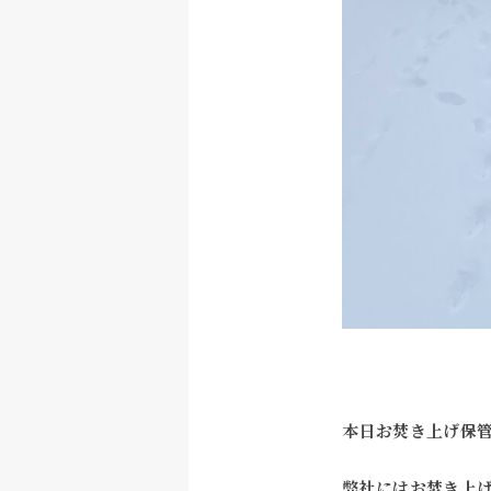
本日お焚き上げ保
弊社にはお焚き上