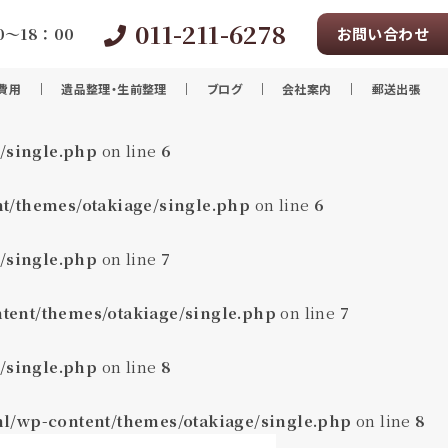
011-211-6278
～18：00
お問い合わせ
費用
遺品整理・生前整理
ブログ
会社案内
郵送出張
/single.php
on line
6
t/themes/otakiage/single.php
on line
6
/single.php
on line
7
tent/themes/otakiage/single.php
on line
7
/single.php
on line
8
ml/wp-content/themes/otakiage/single.php
on line
8